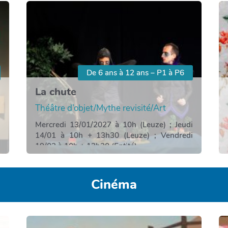
De 6 ans à 12 ans – P1 à P6
La chute
Théâtre d’objet/Mythe revisité/Art
Mercredi 13/01/2027 à 10h (Leuze) ; Jeudi
14/01 à 10h + 13h30 (Leuze) ; Vendredi
i
19/02 à 10h + 13h30 (Entité)
Cinéma