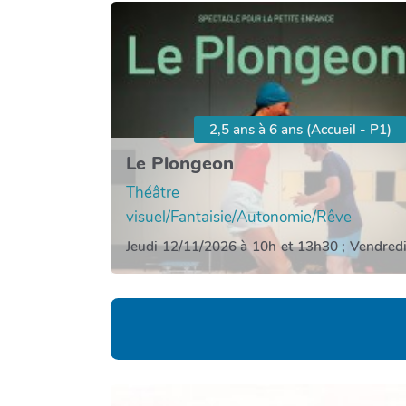
2,5 ans à 6 ans (Accueil - P1)
Le Plongeon
Théâtre
visuel/Fantaisie/Autonomie/Rêve
Jeudi 12/11/2026 à 10h et 13h30 ; Vendred
13/11/2026 à 10h + 13h30 (option)