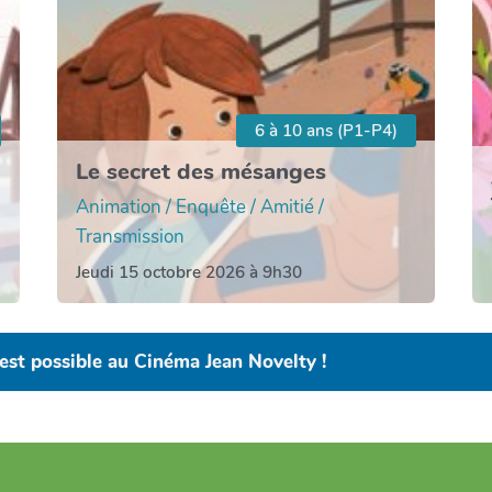
6 à 10 ans (P1-P4)
Le secret des mésanges
Animation / Enquête / Amitié /
Transmission
Jeudi 15 octobre 2026 à 9h30
est possible au Cinéma Jean Novelty !