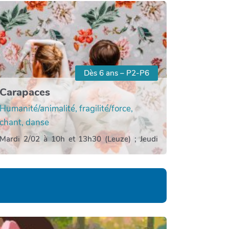
Dès 6 ans – P2-P6
Carapaces
Humanité/animalité, fragilité/force,
chant, danse
Mardi 2/02 à 10h et 13h30 (Leuze) ; Jeudi
4/02 à 10h et 13h30 (Entité) ; Vendredi 5/02
à 10h et 13h30 (Entité)