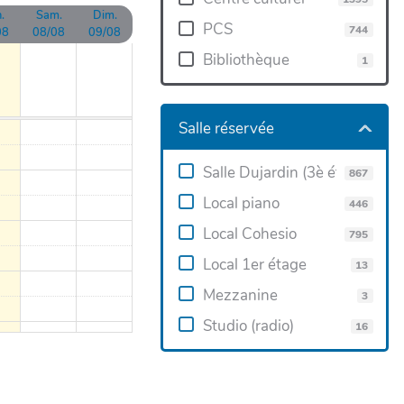
.
Sam.
Dim.
PCS
744
08
08/08
09/08
Bibliothèque
1
Salle réservée
Salle Dujardin (3è étage)
867
Local piano
446
Local Cohesio
795
Local 1er étage
13
Mezzanine
3
Studio (radio)
16