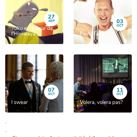
27
03
SEP
OCT
Yuku et la fleur de
l'Himalaya
Faut l'faire
07
11
OCT
OCT
I swear
Volera, volera pas?
.
.