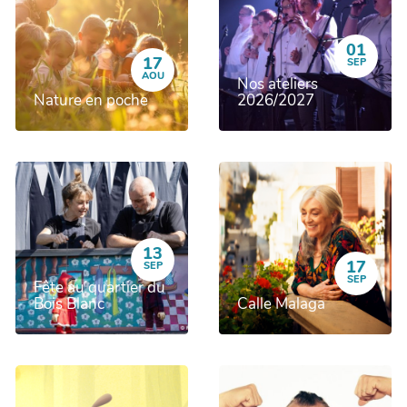
01
17
SEP
AOU
Nos ateliers
Nature en poche
2026/2027
13
17
SEP
SEP
Fête au quartier du
Bois Blanc
Calle Malaga