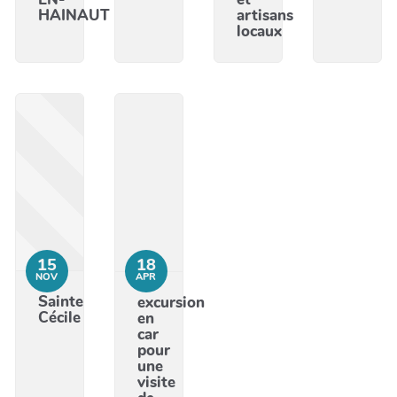
HAINAUT
artisans
locaux
15
18
NOV
APR
Sainte
excursion
Cécile
en
car
pour
une
visite