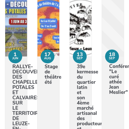
1
17
13
18
JUN
AUG
SEP
SEP
Confére
RALLYE-
Stage
39e
"Le
DECOUVERTE
de
kermesse
curé
DES
théâtre
du
athée
CHAPELLES,
été
quartier
Jean
POTALES
latin
Meslier"
ET
et
CALVAIRES
son
SUR
4ème
LE
marché
TERRITOIRE
artisanal
DE
des
LEUZE-
producteurs
EN-
et