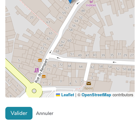
|
©
contributors
Leaflet
OpenStreetMap
Valider
Annuler