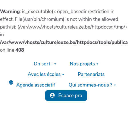
Warning
: is_executable(): open_basedir restriction in
effect. File(/usr/bin/chromium) is not within the allowed
path(s): (/var/www/vhosts/cultureleuze.be/httpdocs/:/tmp/)
in
/var/www/vhosts/cultureleuze.be/httpdocs/tools/publica
on line
408
Aller au contenu principal
On sort !
Nos projets
Avec les écoles
Partenariats
Agenda associatif
Qui sommes-nous ?
Espace pro