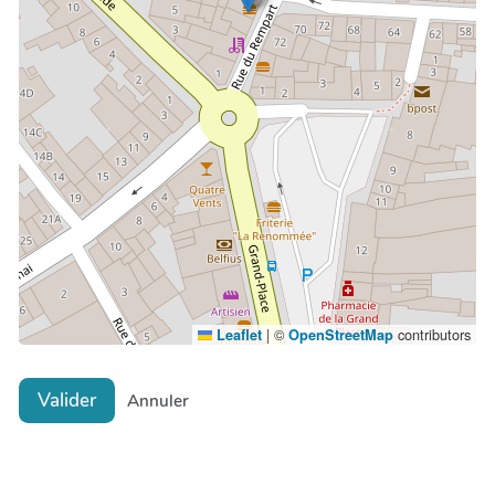
|
©
contributors
Leaflet
OpenStreetMap
Valider
Annuler