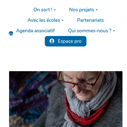
Aller au contenu principal
On sort !
Nos projets
Avec les écoles
Partenariats
Agenda associatif
Qui sommes-nous ?
Espace pro