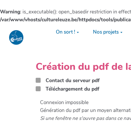
Warning
: is_executable(): open_basedir restriction in effe
/var/www/vhosts/cultureleuze.be/httpdocs/tools/publica
Aller au contenu principal
On sort !
Nos projets
Création du pdf de 
Contact du serveur pdf
Téléchargement du pdf
Connexion impossible
Génération du pdf par un moyen alternati
Si une fenêtre ne s'ouvre pas dans ce na