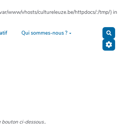
: (/var/www/vhosts/cultureleuze.be/httpdocs/:/tmp/) in
tif
Qui sommes-nous ?
Recherche
e bouton ci-dessous.
.