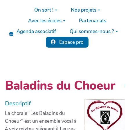
Aller au contenu principal
On sort !
Nos projets
Avec les écoles
Partenariats
Agenda associatif
Qui sommes-nous ?
Espace pro
Baladins du Choeur
Descriptif
La chorale "Les Baladins du
Choeur" est un ensemble vocal à
4 voix mixtes, siégeant à Leuze-