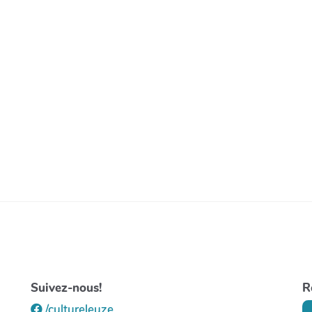
Suivez-nous!
R
/cultureleuze