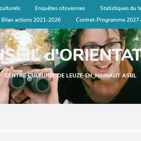
culturels
Enquêtes citoyennes
Statistiques du te
Bilan actions 2021-2026
Contrat-Programme 2027
SEIL d'ORIENTA
CENTRE CULTUREL DE LEUZE-EN_HAINAUT ASBL