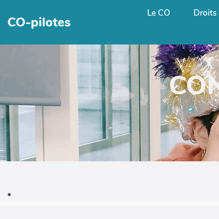
Le CO
Droits 
CO-pilotes
CON