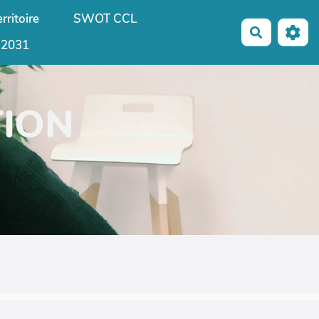
rritoire
SWOT CCL
Recherche
-2031
TION