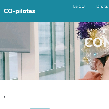
Le CO
Droits 
CO-pilotes
CON