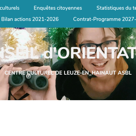
culturels
Enquêtes citoyennes
Statistiques du te
Bilan actions 2021-2026
Contrat-Programme 2027
SEIL d'ORIENTA
CENTRE CULTUREL DE LEUZE-EN_HAINAUT ASBL