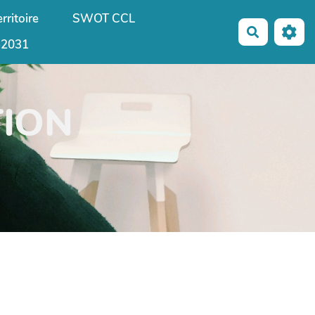
rritoire
SWOT CCL
Recherche
-2031
TION