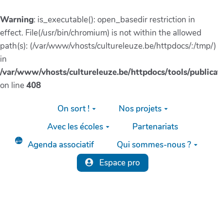
Warning
: is_executable(): open_basedir restriction in
effect. File(/usr/bin/chromium) is not within the allowed
path(s): (/var/www/vhosts/cultureleuze.be/httpdocs/:/tmp/)
in
/var/www/vhosts/cultureleuze.be/httpdocs/tools/publica
on line
408
Aller au contenu principal
On sort !
Nos projets
Avec les écoles
Partenariats
Agenda associatif
Qui sommes-nous ?
Espace pro