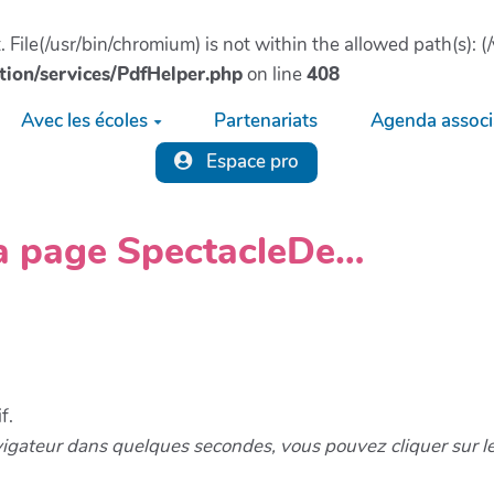
ct. File(/usr/bin/chromium) is not within the allowed path(s)
tion/services/PdfHelper.php
on line
408
Avec les écoles
Partenariats
Agenda associa
Espace pro
la page SpectacleDe…
f.
vigateur dans quelques secondes, vous pouvez cliquer sur l