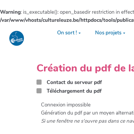
Warning
: is_executable(): open_basedir restriction in effe
/var/www/vhosts/cultureleuze.be/httpdocs/tools/publica
Aller au contenu principal
On sort !
Nos projets
Création du pdf de 
Contact du serveur pdf
Téléchargement du pdf
Connexion impossible
Génération du pdf par un moyen alternati
Si une fenêtre ne s'ouvre pas dans ce na