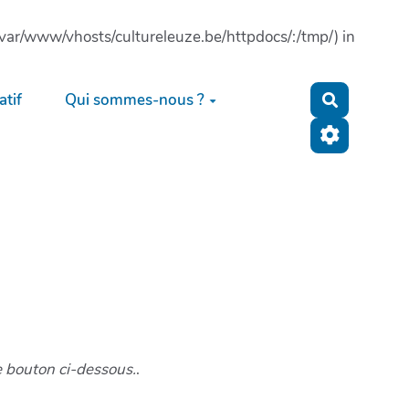
: (/var/www/vhosts/cultureleuze.be/httpdocs/:/tmp/) in
tif
Qui sommes-nous ?
Recherche
e bouton ci-dessous.
.