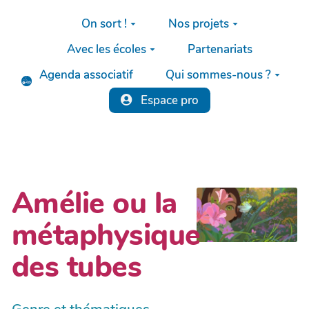
Aller au contenu principal
On sort !
Nos projets
Avec les écoles
Partenariats
Agenda associatif
Qui sommes-nous ?
Espace pro
Amélie ou la
métaphysique
des tubes
Genre et thématiques