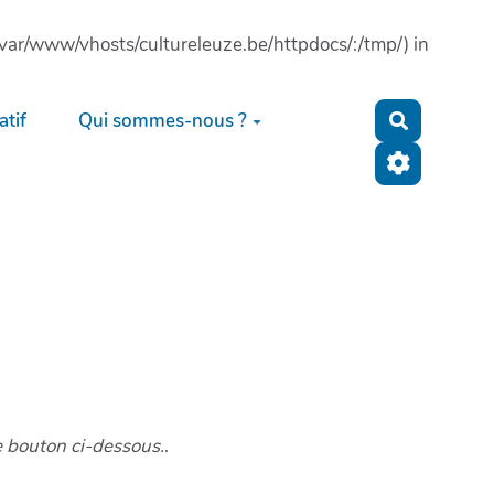
: (/var/www/vhosts/cultureleuze.be/httpdocs/:/tmp/) in
tif
Qui sommes-nous ?
Recherche
e bouton ci-dessous.
.