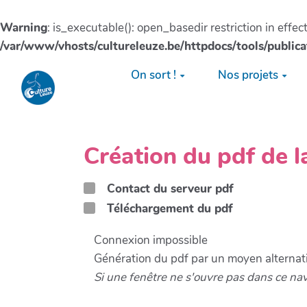
Warning
: is_executable(): open_basedir restriction in effe
/var/www/vhosts/cultureleuze.be/httpdocs/tools/publica
Aller au contenu principal
On sort !
Nos projets
Création du pdf de
Contact du serveur pdf
Téléchargement du pdf
Connexion impossible
Génération du pdf par un moyen alternati
Si une fenêtre ne s'ouvre pas dans ce na