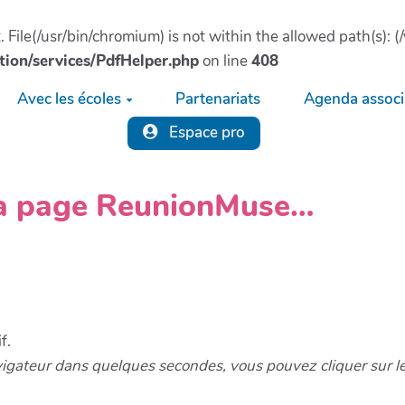
ct. File(/usr/bin/chromium) is not within the allowed path(s)
tion/services/PdfHelper.php
on line
408
Avec les écoles
Partenariats
Agenda associa
Espace pro
 la page ReunionMuse…
f.
vigateur dans quelques secondes, vous pouvez cliquer sur l