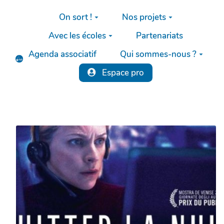
Aller au contenu principal
On sort !
Nos projets
Avec les écoles
Partenariats
Agenda associatif
Qui sommes-nous ?
Espace pro