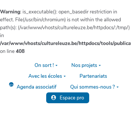
Warning
: is_executable(): open_basedir restriction in
effect. File(/usr/bin/chromium) is not within the allowed
path(s): (/var/www/vhosts/cultureleuze.be/httpdocs/:/tmp/)
in
/var/www/vhosts/cultureleuze.be/httpdocs/tools/publica
on line
408
Aller au contenu principal
On sort !
Nos projets
Avec les écoles
Partenariats
Agenda associatif
Qui sommes-nous ?
Espace pro