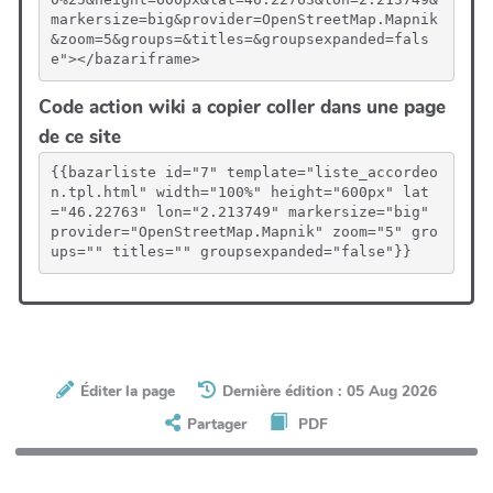
markersize=big&provider=OpenStreetMap.Mapnik
&zoom=5&groups=&titles=&groupsexpanded=fals
e"></bazariframe>
Code action wiki a copier coller dans une page
de ce site
{{bazarliste id="7" template="liste_accordeo
n.tpl.html" width="100%" height="600px" lat
="46.22763" lon="2.213749" markersize="big" 
provider="OpenStreetMap.Mapnik" zoom="5" gro
ups="" titles="" groupsexpanded="false"}}
Éditer la page
Dernière édition : 05 Aug 2026
Partager
PDF