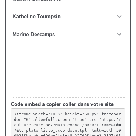
Code embed a copier coller dans votre site
<iframe width="100%" height="600px" framebor
der="0" allowfullscreen="true" src="https://
cultureleuze.be/?MaintenancE/bazariframe&id=
7&template=liste_accordeon.tpl.html&width=10
0%25&height=600px&lat=46.22763&lon=2.213749&