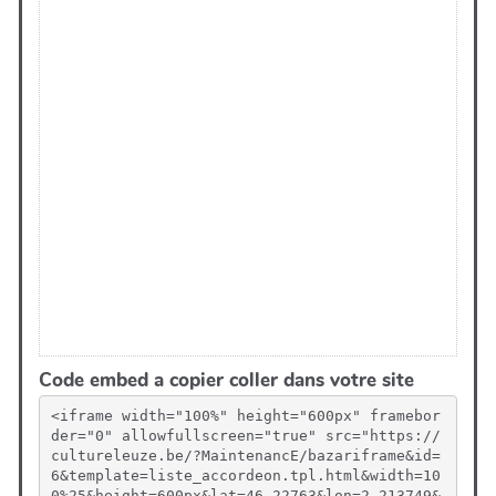
Code embed a copier coller dans votre site
<iframe width="100%" height="600px" framebor
der="0" allowfullscreen="true" src="https://
cultureleuze.be/?MaintenancE/bazariframe&id=
6&template=liste_accordeon.tpl.html&width=10
0%25&height=600px&lat=46.22763&lon=2.213749&