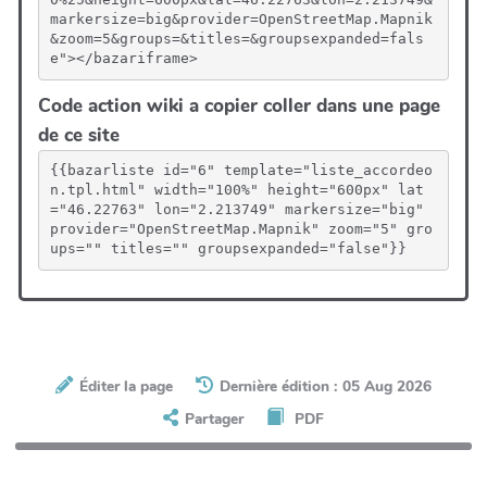
markersize=big&provider=OpenStreetMap.Mapnik
&zoom=5&groups=&titles=&groupsexpanded=fals
e"></bazariframe>
Code action wiki a copier coller dans une page
de ce site
{{bazarliste id="6" template="liste_accordeo
n.tpl.html" width="100%" height="600px" lat
="46.22763" lon="2.213749" markersize="big" 
provider="OpenStreetMap.Mapnik" zoom="5" gro
ups="" titles="" groupsexpanded="false"}}
Éditer la page
Dernière édition : 05 Aug 2026
Partager
PDF