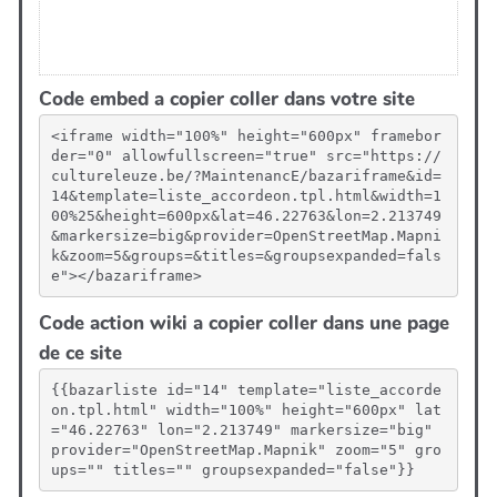
Code embed a copier coller dans votre site
<iframe width="100%" height="600px" framebor
der="0" allowfullscreen="true" src="https://
cultureleuze.be/?MaintenancE/bazariframe&id=
14&template=liste_accordeon.tpl.html&width=1
00%25&height=600px&lat=46.22763&lon=2.213749
&markersize=big&provider=OpenStreetMap.Mapni
k&zoom=5&groups=&titles=&groupsexpanded=fals
e"></bazariframe>
Code action wiki a copier coller dans une page
de ce site
{{bazarliste id="14" template="liste_accorde
on.tpl.html" width="100%" height="600px" lat
="46.22763" lon="2.213749" markersize="big" 
provider="OpenStreetMap.Mapnik" zoom="5" gro
ups="" titles="" groupsexpanded="false"}}