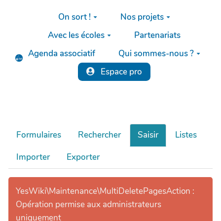
Aller au contenu principal
On sort !
Nos projets
Avec les écoles
Partenariats
Agenda associatif
Qui sommes-nous ?
Espace pro
Formulaires
Rechercher
Saisir
Listes
Importer
Exporter
YesWiki\Maintenance\MultiDeletePagesAction :
Opération permise aux administrateurs
uniquement