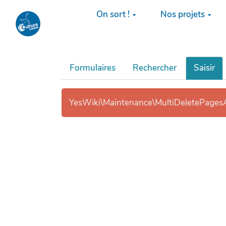
Aller au contenu principal
On sort !
Nos projets
Formulaires
Rechercher
Saisir
YesWiki\Maintenance\MultiDeletePagesAc