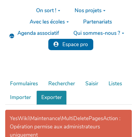
Aller au contenu principal
On sort !
Nos projets
Avec les écoles
Partenariats
Agenda associatif
Qui sommes-nous ?
Espace pro
Formulaires
Rechercher
Saisir
Listes
Importer
Exporter
YesWiki\Maintenance\MultiDeletePagesAction :
Opération permise aux administrateurs
uniquement