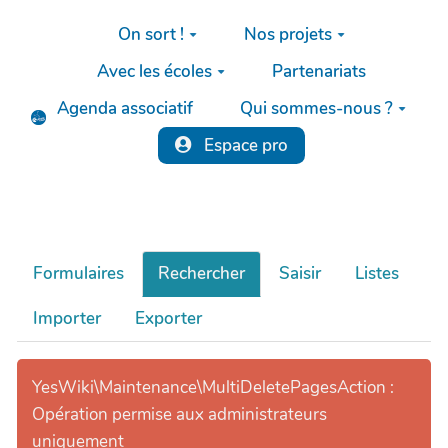
Aller au contenu principal
On sort !
Nos projets
Avec les écoles
Partenariats
Agenda associatif
Qui sommes-nous ?
Espace pro
Formulaires
Rechercher
Saisir
Listes
Importer
Exporter
YesWiki\Maintenance\MultiDeletePagesAction :
Opération permise aux administrateurs
uniquement