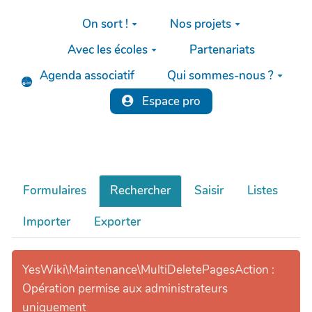
Aller au contenu principal
On sort !
Nos projets
Avec les écoles
Partenariats
Agenda associatif
Qui sommes-nous ?
Espace pro
Formulaires
Rechercher
Saisir
Listes
Importer
Exporter
YesWiki\Maintenance\MultiDeletePagesAction :
Opération permise aux administrateurs
uniquement