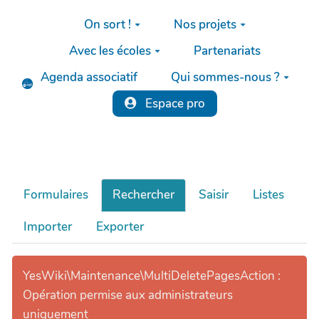
Aller au contenu principal
On sort !
Nos projets
Avec les écoles
Partenariats
Agenda associatif
Qui sommes-nous ?
Espace pro
Formulaires
Rechercher
Saisir
Listes
Importer
Exporter
YesWiki\Maintenance\MultiDeletePagesAction :
Opération permise aux administrateurs
uniquement