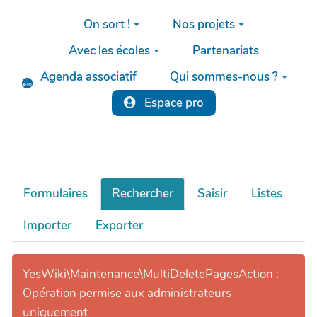
Aller au contenu principal
On sort !
Nos projets
Avec les écoles
Partenariats
Agenda associatif
Qui sommes-nous ?
Espace pro
Formulaires
Rechercher
Saisir
Listes
Importer
Exporter
YesWiki\Maintenance\MultiDeletePagesAction :
Opération permise aux administrateurs
uniquement