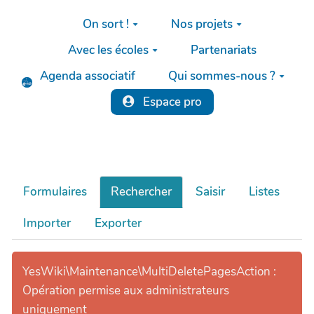
Aller au contenu principal
On sort !
Nos projets
Avec les écoles
Partenariats
Agenda associatif
Qui sommes-nous ?
Espace pro
Formulaires
Rechercher
Saisir
Listes
Importer
Exporter
YesWiki\Maintenance\MultiDeletePagesAction :
Opération permise aux administrateurs
uniquement