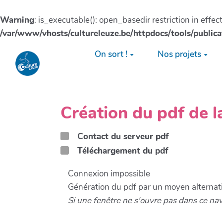
Warning
: is_executable(): open_basedir restriction in effe
/var/www/vhosts/cultureleuze.be/httpdocs/tools/publica
Aller au contenu principal
On sort !
Nos projets
Création du pdf de 
Contact du serveur pdf
Téléchargement du pdf
Connexion impossible
Génération du pdf par un moyen alternati
Si une fenêtre ne s'ouvre pas dans ce na