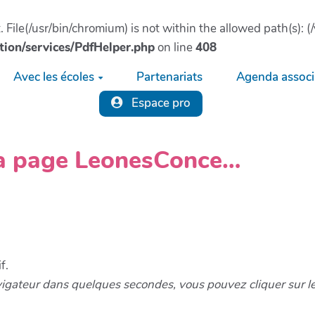
ct. File(/usr/bin/chromium) is not within the allowed path(s)
tion/services/PdfHelper.php
on line
408
Avec les écoles
Partenariats
Agenda associa
Espace pro
la page LeonesConce…
f.
vigateur dans quelques secondes, vous pouvez cliquer sur l