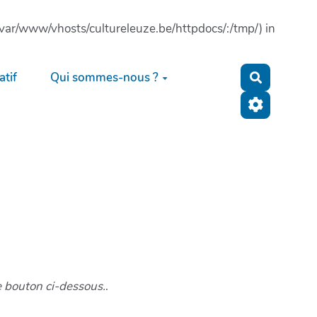
: (/var/www/vhosts/cultureleuze.be/httpdocs/:/tmp/) in
tif
Qui sommes-nous ?
Recherche
e bouton ci-dessous.
.