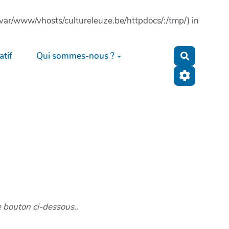
: (/var/www/vhosts/cultureleuze.be/httpdocs/:/tmp/) in
tif
Qui sommes-nous ?
Recherche
e bouton ci-dessous.
.