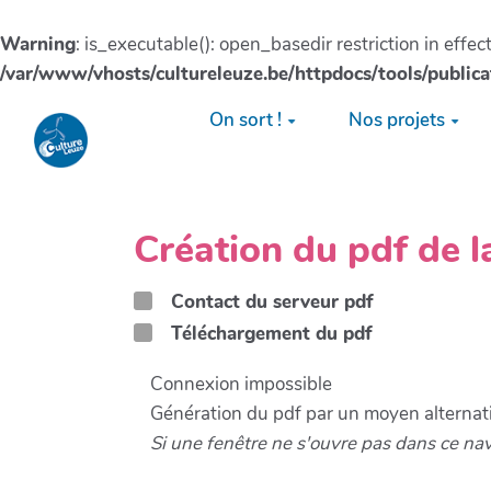
Warning
: is_executable(): open_basedir restriction in effe
/var/www/vhosts/cultureleuze.be/httpdocs/tools/publica
Aller au contenu principal
On sort !
Nos projets
Création du pdf de 
Contact du serveur pdf
Téléchargement du pdf
Connexion impossible
Génération du pdf par un moyen alternati
Si une fenêtre ne s'ouvre pas dans ce na