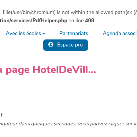
ct. File(/usr/bin/chromium) is not within the allowed path(s)
tion/services/PdfHelper.php
on line
408
Avec les écoles
Partenariats
Agenda associa
Espace pro
la page HotelDeVill…
f.
vigateur dans quelques secondes, vous pouvez cliquer sur l