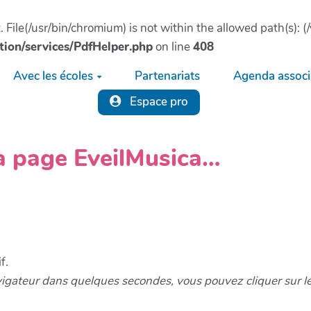
ct. File(/usr/bin/chromium) is not within the allowed path(s)
tion/services/PdfHelper.php
on line
408
Avec les écoles
Partenariats
Agenda associa
Espace pro
la page EveilMusica…
f.
vigateur dans quelques secondes, vous pouvez cliquer sur l