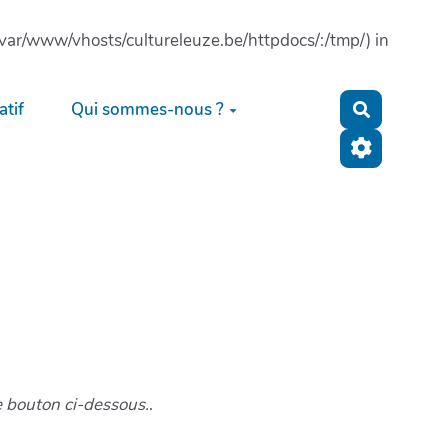
: (/var/www/vhosts/cultureleuze.be/httpdocs/:/tmp/) in
tif
Qui sommes-nous ?
Recherche
e bouton ci-dessous.
.