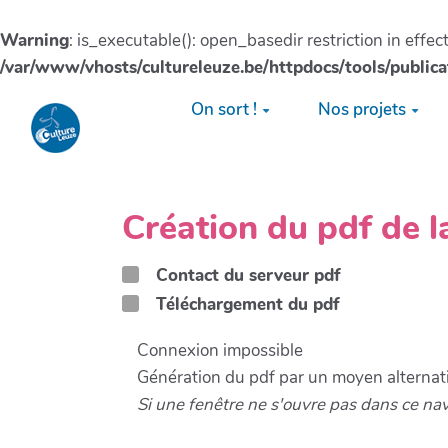
Warning
: is_executable(): open_basedir restriction in effe
/var/www/vhosts/cultureleuze.be/httpdocs/tools/publica
Aller au contenu principal
On sort !
Nos projets
Création du pdf de 
Contact du serveur pdf
Téléchargement du pdf
Connexion impossible
Génération du pdf par un moyen alternati
Si une fenêtre ne s'ouvre pas dans ce na