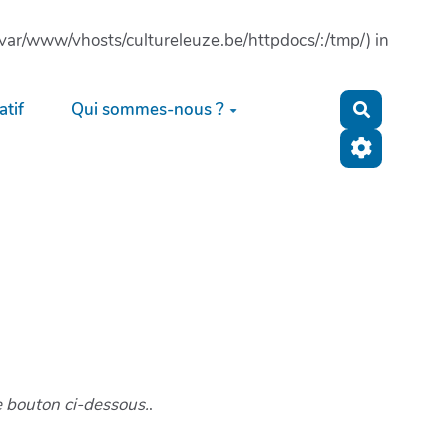
: (/var/www/vhosts/cultureleuze.be/httpdocs/:/tmp/) in
tif
Qui sommes-nous ?
Recherche
e bouton ci-dessous.
.