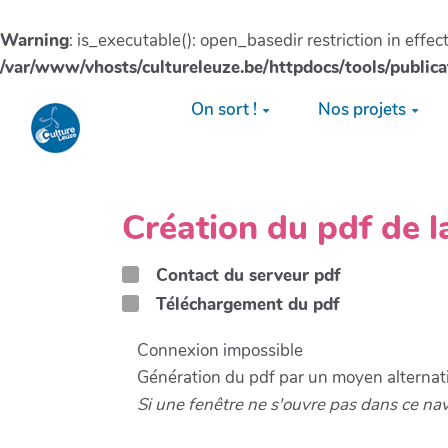
Warning
: is_executable(): open_basedir restriction in effe
/var/www/vhosts/cultureleuze.be/httpdocs/tools/publica
Aller au contenu principal
On sort !
Nos projets
Création du pdf de
Contact du serveur pdf
Téléchargement du pdf
Connexion impossible
Génération du pdf par un moyen alternati
Si une fenêtre ne s'ouvre pas dans ce na