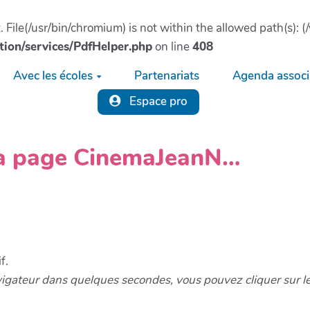
ct. File(/usr/bin/chromium) is not within the allowed path(s)
tion/services/PdfHelper.php
on line
408
Avec les écoles
Partenariats
Agenda associa
Espace pro
 la page CinemaJeanN…
f.
vigateur dans quelques secondes, vous pouvez cliquer sur l