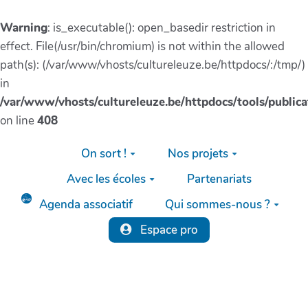
Warning
: is_executable(): open_basedir restriction in
effect. File(/usr/bin/chromium) is not within the allowed
path(s): (/var/www/vhosts/cultureleuze.be/httpdocs/:/tmp/)
in
/var/www/vhosts/cultureleuze.be/httpdocs/tools/publica
on line
408
Aller au contenu principal
On sort !
Nos projets
Avec les écoles
Partenariats
Agenda associatif
Qui sommes-nous ?
Espace pro