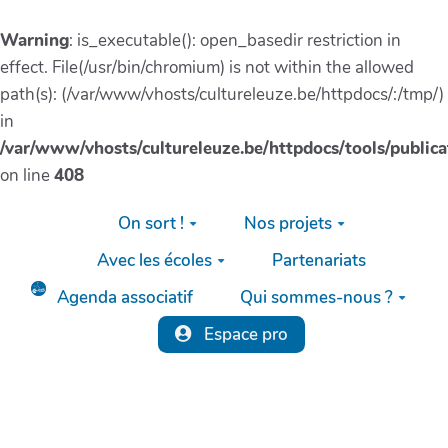
Warning
: is_executable(): open_basedir restriction in
effect. File(/usr/bin/chromium) is not within the allowed
path(s): (/var/www/vhosts/cultureleuze.be/httpdocs/:/tmp/)
in
/var/www/vhosts/cultureleuze.be/httpdocs/tools/publica
on line
408
Aller au contenu principal
On sort !
Nos projets
Avec les écoles
Partenariats
Agenda associatif
Qui sommes-nous ?
Espace pro