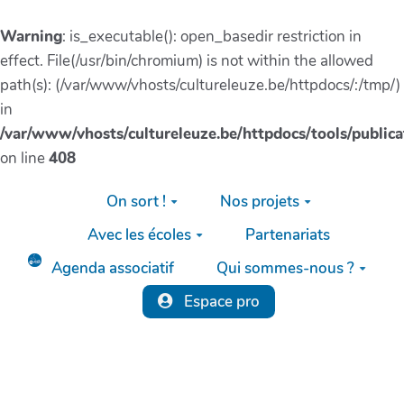
Warning
: is_executable(): open_basedir restriction in
effect. File(/usr/bin/chromium) is not within the allowed
path(s): (/var/www/vhosts/cultureleuze.be/httpdocs/:/tmp/)
in
/var/www/vhosts/cultureleuze.be/httpdocs/tools/publica
on line
408
Aller au contenu principal
On sort !
Nos projets
Avec les écoles
Partenariats
Agenda associatif
Qui sommes-nous ?
Espace pro